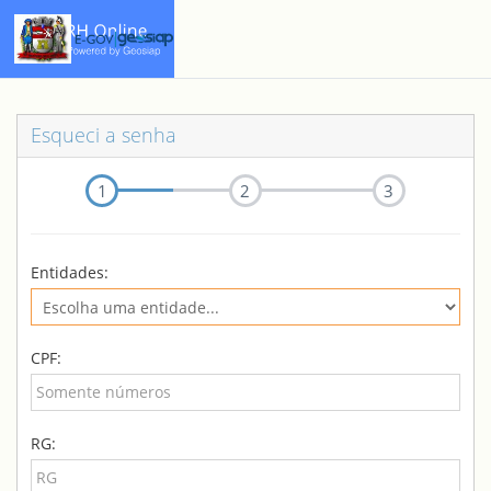
Esqueci a senha
1
2
3
Entidades:
CPF:
RG: