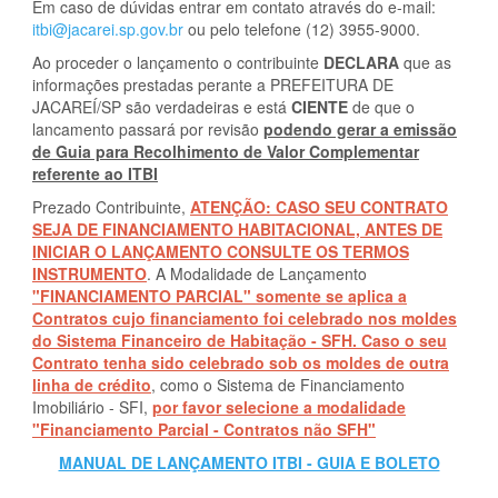
Em caso de dúvidas entrar em contato através do e-mail:
itbi@jacarei.sp.gov.br
ou pelo telefone (12) 3955-9000.
Ao proceder o lançamento o contribuinte
DECLARA
que as
informações prestadas perante a PREFEITURA DE
JACAREÍ/SP são verdadeiras e está
CIENTE
de que o
lancamento passará por revisão
podendo gerar a emissão
de Guia para Recolhimento de Valor Complementar
referente ao ITBI
Prezado Contribuinte,
ATENÇÃO: CASO SEU CONTRATO
SEJA DE FINANCIAMENTO HABITACIONAL, ANTES DE
INICIAR O LANÇAMENTO CONSULTE OS TERMOS
INSTRUMENTO
. A Modalidade de Lançamento
"FINANCIAMENTO PARCIAL" somente se aplica a
Contratos cujo financiamento foi celebrado nos moldes
do Sistema Financeiro de Habitação - SFH. Caso o seu
Contrato tenha sido celebrado sob os moldes de outra
linha de crédito
, como o Sistema de Financiamento
Imobiliário - SFI,
por favor selecione a modalidade
"Financiamento Parcial - Contratos não SFH"
MANUAL DE LANÇAMENTO ITBI - GUIA E BOLETO