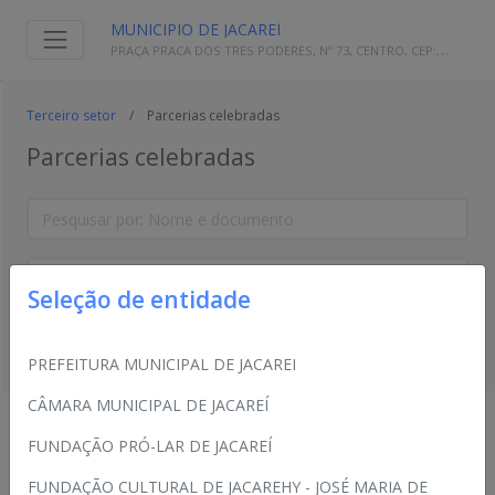
MUNICÍPIO DE JACAREÍ
PRAÇA PRACA DOS TRES PODERES, Nº 73, CENTRO, CEP:
12.327-170, JACAREI - SP - CENTRO, 12327-170 | (12) 3955-9000
Página
Terceiro setor
Parcerias celebradas
inicial
Parcerias celebradas
Obras
Terceiro
Licitadas
Próprias
setor
Seleção de entidade
Parcerias
celebradas
Pesquisar
PREFEITURA MUNICIPAL DE JACAREI
Repasses
CÂMARA MUNICIPAL DE JACAREÍ
FUNDAÇÃO PRÓ-LAR DE JACAREÍ
Chamamentos
FUNDAÇÃO CULTURAL DE JACAREHY - JOSÉ MARIA DE